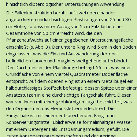
hinsichtlich dipterologischer Untersuchungen Anwendung.
Die Fallenkonstruktion beruht auf zwei übereinander 
angeordneten undurchsichtigen Plastikringen von 25 und 30 
cm Höhe, so dass unter Abzug von 5 cm Falzfläche eine 
Gesamthöhe von 50 cm erreicht wird, die den 
Pflanzenaufwuchs auf einer gegebenen Untersuchungsfläche 
einschließt (s. Abb. 3). Der untere Ring wird 5 cm in den Boden
eingelassen, was die Ein- und Auswanderung der dort 
befindlichen Larven und Imagines weitgehend unterbindet. 
Der Durchmesser der Plastikringe beträgt 56 cm, was einer 
Grundfläche von einem Viertel Quadratmeter Bodenfläche 
entspricht. Auf dem oberen Ring ist an einem Metallbügel ein 
halbdurchlässiges Stoffzelt befestigt, dessen Spitze über einen
Ansatzstutzen in eine durchsichtige Fangschale führt. Dieser 
war von innen mit einer grobkörnigen Lage beschichtet, was 
den Organismen das Herausklettern erleichtert. Die 
Fangschale ist mit einem entsprechenden Fang- und 
Konservierungsmittel, üblicherweise formalinhaltiges Wasser 
mit einem Detergent als Entspannungsmedium, gefüllt. Die 
guten Konservierungseigenschaften und der geringe 